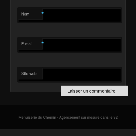
*
Nom
*
E-mail
Site web
Menuiserie du Chemin - Agencement sur mesure dans le 92