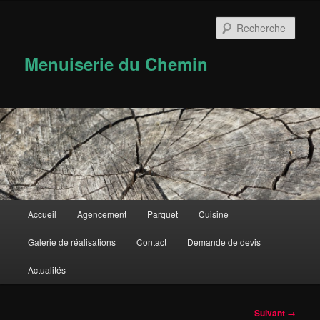
Rech
Menuiserie du Chemin
Menu
Accueil
Agencement
Parquet
Cuisine
Aller
principal
Galerie de réalisations
Contact
Demande de devis
au
Actualités
contenu
principal
Navigation
Suivant →